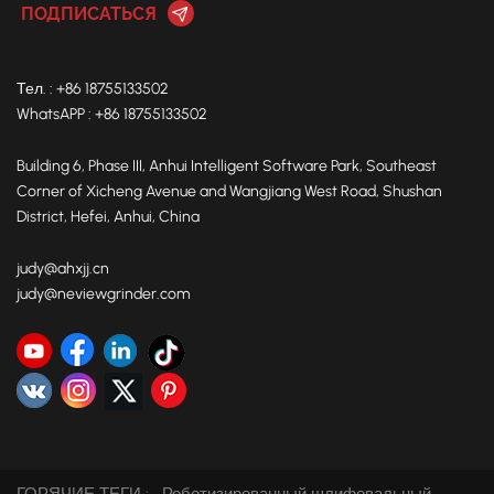
Тел. : +86 18755133502
WhatsAPP : +86 18755133502
Building 6, Phase III, Anhui Intelligent Software Park, Southeast
Corner of Xicheng Avenue and Wangjiang West Road, Shushan
District, Hefei, Anhui, China
judy@ahxjj.cn
judy@neviewgrinder.com