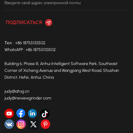
Тел. : +86 18755133502
WhatsAPP : +86 18755133502
Building 6, Phase III, Anhui Intelligent Software Park, Southeast
Corner of Xicheng Avenue and Wangjiang West Road, Shushan
District, Hefei, Anhui, China
judy@ahxjj.cn
judy@neviewgrinder.com