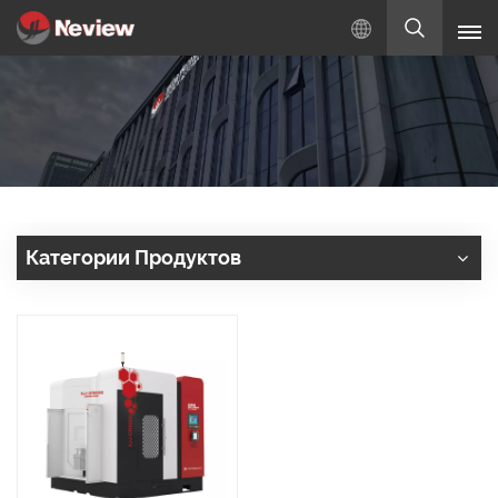
Русский
English
Русский
Español
Категории Продуктов
Türkçe
بالعربية