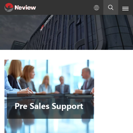
Русский
English
Русский
Español
Türkçe
بالعربية