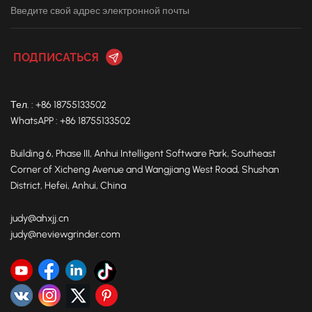
Тел. : +86 18755133502
WhatsAPP : +86 18755133502
Building 6, Phase III, Anhui Intelligent Software Park, Southeast
Corner of Xicheng Avenue and Wangjiang West Road, Shushan
District, Hefei, Anhui, China
judy@ahxjj.cn
judy@neviewgrinder.com