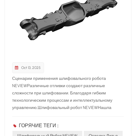
Oct 13, 2025
Сценарии применения шлифовального робота
NEVIEWРазличные отливки создают различные
сложности при шлифовании. Благодаря гибким
технологическим процессам и интеллектуальному
управлению,Шлифовальный робот NEVIEWНашла
широкое применение во многих отраслях
промышленности.Области примененияАвтомобильная
ГОРЯЧИЕ ТЕГИ :
промышленностьБлоки цилиндров, тормозные диски,
Шлифовальный Робот NEVIEW
Отделка Литья