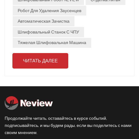
корпуса коробок передачТребуется высокая точность и
стабильность.Строительная техникаКрупногабаритные
Робот Для Удаления Заусенцев
и сложные отливкиРоботы заменяют ручной труд,
Автоматическая Зачистка
повышая безопасность. Аэрокосмическая и
энергетическая отраслидорогостоящие
Шлифовальный Станок С ЧПУ
компонентыСтрогие стандарты точности и качества
Тяжелая Шлифовальная Машина
поверхности.Заключение От автомобилестроения и
тяжелой техники до энергетики,Шлифовальный робот
NEVIEWПредоставляет эффективные, стабильные и
ЧИТАТЬ ДАЛЕЕ
надежные решения для различных отраслей.
Продолжайте читать, оставайтесь в курсе событий,
подписывайтесь, и мы будем рады, если вы поделитесь с нами
своим мнением.