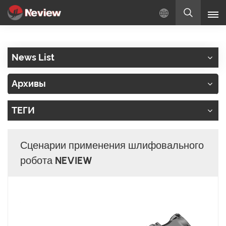
Русский
News List
English
Архивы
Русский
ТЕГИ
Español
Türkçe
Сценарии применения шлифовального
بالعربية
робота NEVIEW