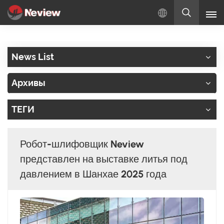
Русский
News List
English
Архивы
Русский
ТЕГИ
Español
Türkçe
Робот-шлифовщик Neview
بالعربية
представлен на выставке литья под
давлением в Шанхае 2025 года