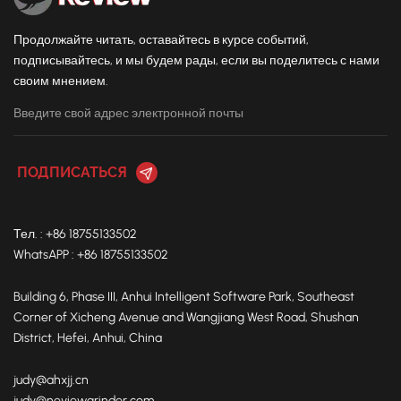
The МР-660С Шлифовальный робот – это
профессиональное оборудование, разработанное
Продолжайте читать, оставайтесь в курсе событий,
компанией Neview для полировки алюминиевых
подписывайтесь, и мы будем рады, если вы поделитесь с нами
деталей. Он оснащен лазерной системой обнаружения,
своим мнением.
которая обеспечивает высокоточную полировку,
эффективно гарантируя качество полировки
алюминиевых деталей и значительно снижая
количество ошибок при ручной полировке. Робот
отличается высокой производительностью и может
работать стабильно в течение длительного времени,
значительно повышая эффективность производства и
Тел. : +86 18755133502
экономя трудозатраты и время предприятий. Кроме
WhatsAPP : +86 18755133502
того, интеллектуальная конструкция делает работу
более удобной: от оператора требуется лишь
Building 6, Phase III, Anhui Intelligent Software Park, Southeast
выполнять простые действия, чтобы робот
Corner of Xicheng Avenue and Wangjiang West Road, Shushan
самостоятельно выполнял полировку, что значительно
District, Hefei, Anhui, China
снижает сложность эксплуатации.
judy@ahxjj.cn
judy@neviewgrinder.com