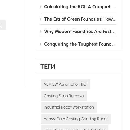
сть.
Calculating the ROI: A Comprehensive Guide to Investing in Grinding Robots for Foundries
ность
The Era of Green Foundries: How Grinding Robots Cut Energy & Consumable Costs
ка,
в
Why Modern Foundries Are Fast-Tracking the Shift from Manual to Robotic Grinding
ть
среда,
Conquering the Toughest Foundry Challenge: Why Automated Grinding is the Future
Рост
ть
.
ТЕГИ
я
тивной
NEVIEW Automation ROI
тепенно
Casting Flash Removal
Industrial Robot Workstation
Heavy-Duty Casting Grinding Robot