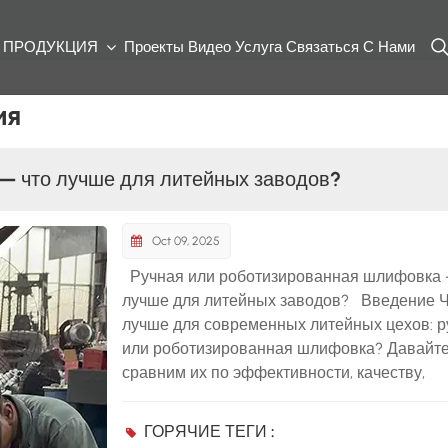
ПРОДУКЦИЯ
Проекты
Видео
Услуга
Связаться С Нами
ия
— что лучше для литейных заводов?
Oct 09, 2025
Ручная или роботизированная шлифовка 
лучше для литейных заводов? Введение 
лучше для современных литейных цехов: р
или роботизированная шлифовка? Давайт
сравним их по эффективности, качеству,
безопасности и стоимости. Таблица сравн
Измерение Ручная шлифовка Шлифоваль
ГОРЯЧИЕ ТЕГИ :
робот NEVIEW Эффективность Склонность 