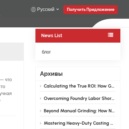
Русский
Получить Предложение
News List
English
Русский
блог
Español
Архивы
Türkçe
— что
Calculating the True ROI: How Grinding Robots Pay for Themselves in 12–18 Months for Foundries
Что
بالعربية
учная
Overcoming Foundry Labor Shortages: How Grinding Robots are Transforming the Traditional Finishing Shop
е
Beyond Manual Grinding: How NEVIEW Casting Grinding Robots Are Solving the Foundry Labor Crisis
ения
ный
Mastering Heavy-Duty Casting Grinding: How High-Rigidity Industrial Robots Conquer Large Wind Power and Pump Valve Components
к