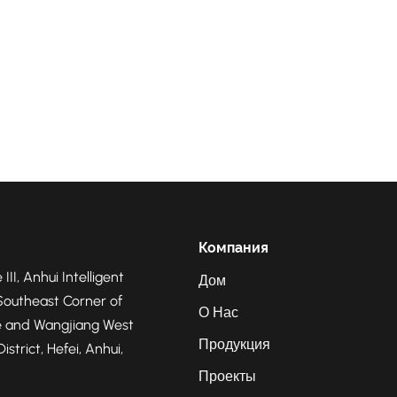
Компания
 III, Anhui Intelligent
Дом
Southeast Corner of
О Нас
 and Wangjiang West
Продукция
strict, Hefei, Anhui,
Проекты