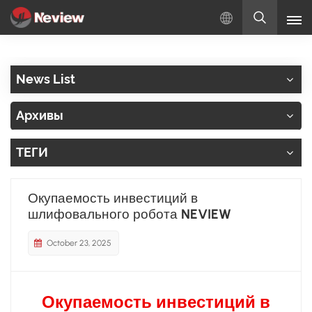
Русский
News List
English
Архивы
Русский
ТЕГИ
Español
Türkçe
Окупаемость инвестиций в
шлифовального робота NEVIEW
بالعربية
October 23, 2025
Окупаемость инвестиций в