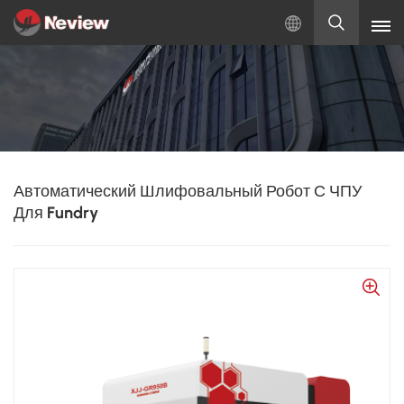
Русский
English
Русский
Автоматический Шлифовальный Робот С ЧПУ
Español
Для Fundry
Türkçe
بالعربية