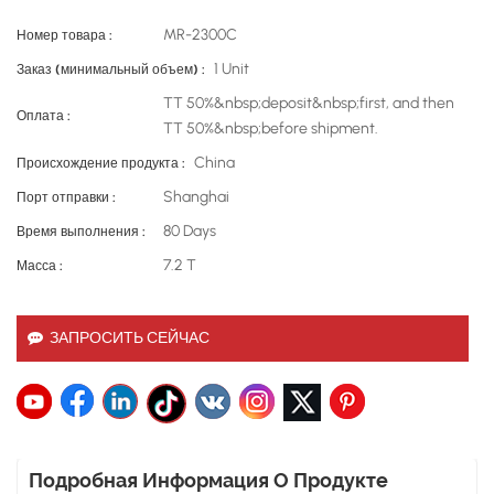
MR-2300C
Номер товара :
1 Unit
Заказ (минимальный объем) :
TT 50%&nbsp;deposit&nbsp;first, and then
Оплата :
TT 50%&nbsp;before shipment.
China
Происхождение продукта :
Shanghai
Порт отправки :
80 Days
Время выполнения :
7.2 T
Масса :
ЗАПРОСИТЬ СЕЙЧАС
Подробная Информация О Продукте