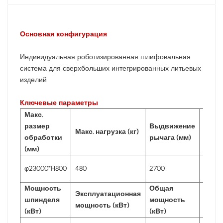
Основная конфигурация
Индивидуальная роботизированная шлифовальная
система для сверхбольших интегрированных литьевых
изделий
Ключевые параметры
Макс.
размер
Выдвижение
Конфи
Макс. нагрузка (кг)
обработки
рычага (мм)
шпинд
(мм)
Плав
φ23000*H800
480
2700
Жестк
Мощность
Общая
Разм
Эксплуатационная
шпинделя
мощность
обор
мощность (кВт)
(кВт)
(кВт)
(мм)