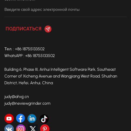
Тел. : +86 18755133502
WhatsAPP : +86 18755133502
Building 6, Phase III, Anhui Intelligent Software Park, Southeast
Corner of Xicheng Avenue and Wangjiang West Road, Shushan
District, Hefei, Anhui, China
judy@ahxjj.cn
judy@neviewgrinder.com