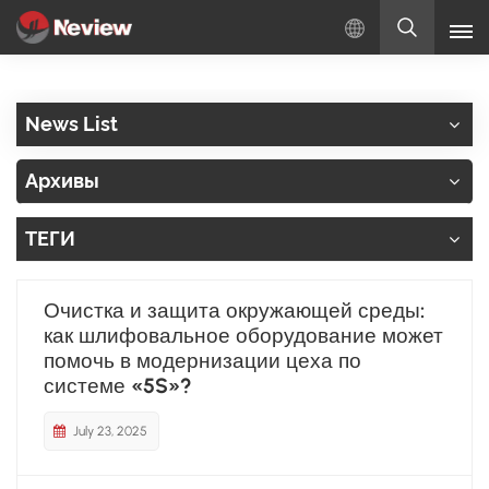
Русский
News List
English
Архивы
Русский
ТЕГИ
Español
Türkçe
Очистка и защита окружающей среды:
как шлифовальное оборудование может
بالعربية
помочь в модернизации цеха по
системе «5S»?
July 23, 2025