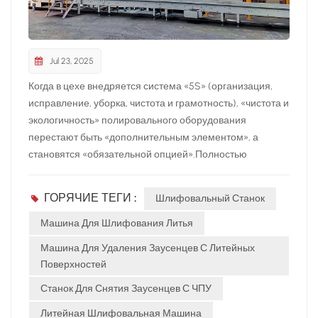
прецизионного машиностроения) это практически
«фатальный недостаток».Заключение: Основой
многономенклатурного производства является
«низкозатратная и быстрая переналадка».
Jul 23, 2025
Преимущества нового современного восьмиосевого
Когда в цехе внедряется система «5S» (организация,
семизвенного шлифовального робота в плане
исправление, уборка, чистота и грамотность), «чистота и
совместимости и эффективности переналадки могут
экологичность» полировального оборудования
напрямую помочь компаниям снизить
перестают быть «дополнительным элементом», а
производственные затраты и повысить скорость
становятся «обязательной опцией».Полностью
реагирования.
автоматический шлифовальный робот Neview можно
считать «образцовым учеником» в этом отношении:
ГОРЯЧИЕ ТЕГИ :
Шлифовальный Станок
общая защитная конструкция + централизованная
система пылеудаления не только позволяют
Машина Для Шлифования Литья
эффективно собирать шлифовальную пыль, но и
Машина Для Удаления Заусенцев С Литейных
внутренняя структура аккуратна и легко очищается,
Поверхностей
полностью соответствует экологическим требованиям и
Станок Для Снятия Заусенцев С ЧПУ
может легко интегрироваться в систему управления
цехом 5S. Роботизированное шлифовальное
Литейная Шлифовальная Машина