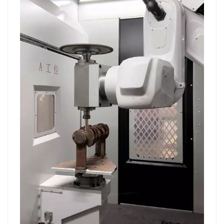
«фатальный»: система контроля подачи отсутствует, и
при сбое в работе заготовка может вылететь напрямую,
что приведёт к несчастному случаю; система
автоматической компенсации отсутствует, а отклонение
отливки вообще не поддаётся коррекции.В массовом
производстве автоматическое обнаружение служит
своего рода «защитным барьером» для
предотвращения несчастных случаев; автоматическая
компенсация — «корректором» для устранения ошибок
литья. Только сочетание этих двух факторов позволяет
добиться стабильного производства — именно поэтому
всё больше литейных предприятий выбирают
шлифовальные роботы New World в качестве своего
приоритетного выбора.