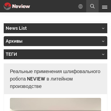
Русский
News List
English
Архивы
Русский
ТЕГИ
Español
Türkçe
Реальные применения шлифовального
بالعربية
робота NEVIEW в литейном
производстве