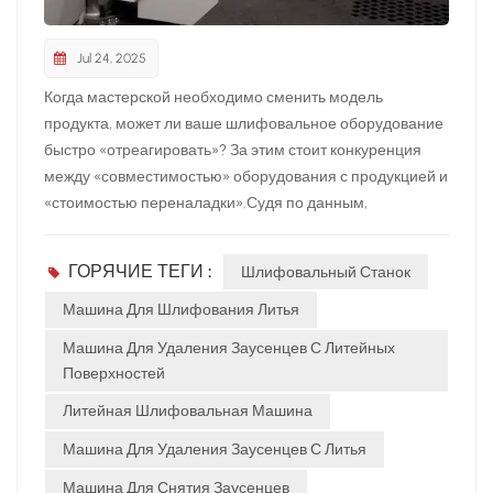
Jul 24, 2025
Когда мастерской необходимо сменить модель
продукта, может ли ваше шлифовальное оборудование
быстро «отреагировать»? За этим стоит конкуренция
между «совместимостью» оборудования с продукцией и
«стоимостью переналадки».Судя по данным,
преимущество шлифовального робота Neview в плане
гибкости весьма существенно: он использует режим
ГОРЯЧИЕ ТЕГИ :
Шлифовальный Станок
«позиционирование заготовки + шлифование рукой» и
может адаптироваться к обработке сложных деталей и
Машина Для Шлифования Литья
различных типов заготовок путём замены оснастки,
Машина Для Удаления Заусенцев С Литейных
обеспечивая высокую скорость шлифования. Для
Поверхностей
компаний, которым необходимо часто менять модели,
Литейная Шлифовальная Машина
режим «замена оснастки означает смену модели»
означает сокращение времени простоя и снижение
Машина Для Удаления Заусенцев С Литья
трудозатрат.Роботизированное шлифовальное
Машина Для Снятия Заусенцев