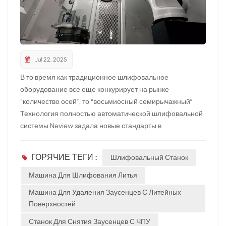
Jul 22, 2025
В то время как традиционное шлифовальное
оборудование все еще конкурирует на рынке
“количество осей”, то “восьмиосный семирычажный”
Технология полностью автоматической шлифовальной
системы Neview задала новые стандарты в
шлифовальной отрасли.По сравнению с «захватом
одной рукой» шлифовального роботизированного
ГОРЯЧИЕ ТЕГИ :
Шлифовальный Станок
оборудования и простой «обработкой по прямой/
наклонной линии» пятикоординатного четырехзвенного
Машина Для Шлифования Литья
специального станка, новый государственный
Машина Для Удаления Заусенцев С Литейных
восьмикоординатный семизвенный станок имеет три
Поверхностей
основных преимущества: Во-первых, «гибкость»: он
Станок Для Снятия Заусенцев С ЧПУ
может непрерывно обрабатывать по криволинейной