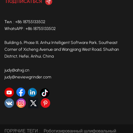
охватывать только 40%, а робот захватного типа —
только 45%.Для предприятий, стремящихся к «высокой
эффективности и высокому охвату», восьмиосевая
Тел. : +86 18755133502
семизвенная технология является не только
WhatsAPP : +86 18755133502
«модернизацией оборудования», но и «инновацией в
производственном процессе» — она способна заменить
Building 6, Phase III, Anhui Intelligent Software Park, Southeast
многократный ручной труд, сократить количество
Corner of Xicheng Avenue and Wangjiang West Road, Shushan
процессов и превратить полировку из «узкого места» в
District, Hefei, Anhui, China
«яркий пример повышения эффективности».
judy@ahxjj.cn
judy@neviewgrinder.com
ГОРЯЧИЕ ТЕГИ :
Роботизированный шлифовальный