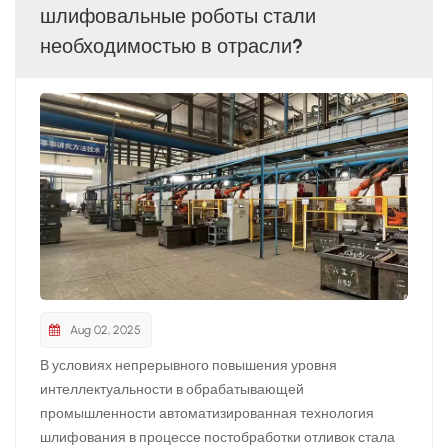
Шлифовальный робот NEVIEW речь идет не только о
шлифовальные роботы стали
снижении затрат на рабочую силу — это важный шаг на
необходимостью в отрасли?
пути к интеллектуальному производству.
Aug 02, 2025
В условиях непрерывного повышения уровня
интеллектуальности в обрабатывающей
промышленности автоматизированная технология
шлифования в процессе постобработки отливок стала