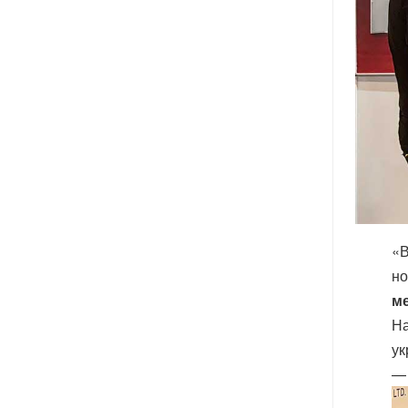
«В
но
м
На
ук