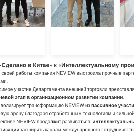
«Сделано в Китае» к «Интеллектуальному прои
ы своей работы компания NEVIEW выстроила прочные партн
ами.
имое участие Департамента внешней торговли представля
чевой этап в организационном развитии компании
.
мволизирует трансформацию NEVIEW из
пассивное участ
овую арену благодаря отработанным технологиям и сильно
пективе NEVIEW продолжит развиваться.
интеллектуальны
тизации
расширить каналы международного сотрудничеств