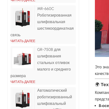
ЧИТАТЬ ДАЛЕЕ
MR-660C
Роботизированная
шлифовальная
шестикоординатная
связь
ЧИТАТЬ ДАЛЕЕ
GR-750B для
шлифования
стальных отливок
Это зн
малого и среднего
качеств
размера
ЧИТАТЬ ДАЛЕЕ
🌍
Тех
Автоматический
Компани
роботизированный
предста
шлифовальный
8-ос