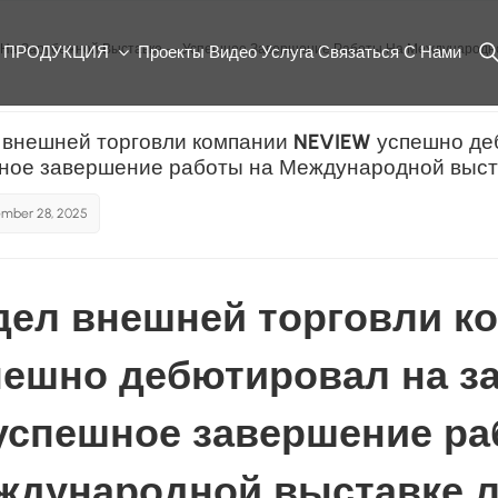
На Зарубежной Выставке — Успешное Завершение Работы На Международной
ПРОДУКЦИЯ
Проекты
Видео
Услуга
Связаться С Нами
 внешней торговли компании NEVIEW успешно де
ное завершение работы на Международной выста
mber 28, 2025
дел внешней торговли к
пешно дебютировал на з
успешное завершение ра
ждународной выставке л