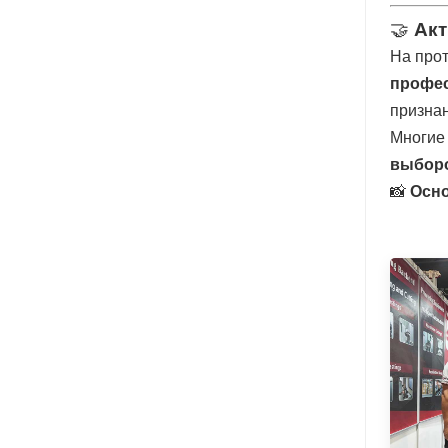
🤝
Акт
На про
профес
признан
Многие 
выборо
📸
Осн