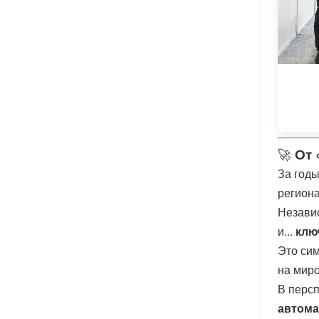
🚀
От 
За год
регион
Независ
и...
клю
Это си
на мир
В перс
автома