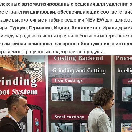
лексные автоматизированные решения для удаления за
ие стратегии шлифовки, обеспечивающие соответствие
тавке высокоточные и гибкие решения NEVIEW для шлифов
ира.
Турция, Германия, Индия, Афганистан, Иран
и други
международные клиенты проявили большой интерес к технол
я литейная шлифовка
,
лазерное обнаружение
, и
интел
тра демонстрационных видеороликов продукта.