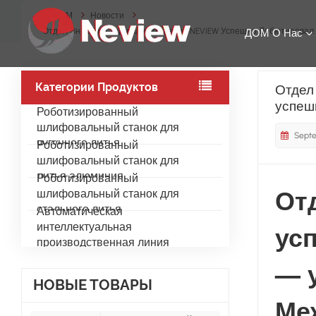
ДОМ
Новости
Отдел Внешней Торговли Компании NEVIEW Успешно Дебютировал 
ДОМ
О Нас
Категории Продуктов
Отдел
успеш
Роботизированный
шлифовальный станок для
Septe
чугунного литья
Роботизированный
шлифовальный станок для
литья алюминия
Роботизированный
От
шлифовальный станок для
стального литья
Автоматическая
ус
интеллектуальная
производственная линия
— 
НОВЫЕ ТОВАРЫ
Ме