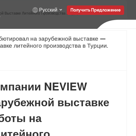
Русский
Получить Предложение
 Выставке Литейного Производства В Турции.
English
бютировал на зарубежной выставке —
вке литейного производства в Турции.
Русский
Español
Türkçe
омпании NEVIEW
بالعربية
арубежной выставке
боты на
итейного