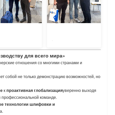
.
зводству для всего мира»
ерские отношения со многими странами и
ет собой не только демонстрацию возможностей, но
ие
к
проактивная глобализация
уверенно выходя
й профессиональной команде.
е технологии шлифовки и
а.