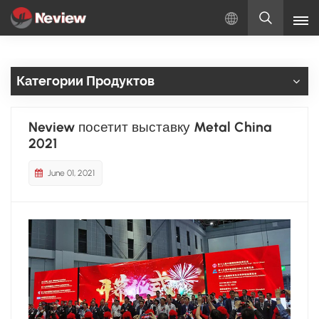
Русский
Категории Продуктов
English
Русский
Neview посетит выставку Metal China
2021
Español
June 01, 2021
Türkçe
بالعربية