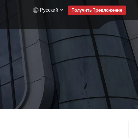
Русский
Получить Предложение
English
Русский
Español
Türkçe
بالعربية