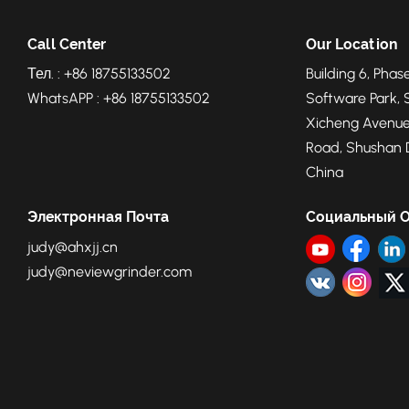
Call Center
Our Location
Тел. : +86 18755133502
Building 6, Phase
WhatsAPP : +86 18755133502
Software Park, 
Xicheng Avenue
Road, Shushan Di
China
Электронная Почта
Социальный 
judy@ahxjj.cn
judy@neviewgrinder.com