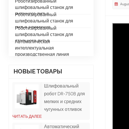
Роботизированный
Augus
шлифовальный станок для
чугунного литья
Роботизированный
шлифовальный станок для
литья алюминия
Роботизированный
шлифовальный станок для
стального литья
Автоматическая
интеллектуальная
производственная линия
НОВЫЕ ТОВАРЫ
Шлифовальный
робот DR-750B для
мелких и средних
чугунных отливок
ЧИТАТЬ ДАЛЕЕ
Автоматический